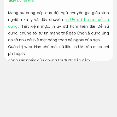
Mang sự cung cấp của đội ngũ chuyên gia giàu kinh
nghiệm xử lý và dây chuyền
in UV dtf ha noi dễ sử
dụng
,
Tiết kiệm mực.
in uv dtf hcm hiện đại,
Dễ sử
dụng.
chúng tôi tự tin mang thể đáp ứng và cung ứng
đa số nhu cầu về mặt hàng theo bề ngoài của bạn.
Quản trị web.
Hạn chế mất dữ liệu.
In UV trên mica chi
phí hợp lý
dòng sản phẩm của chúng tôi được bảo đảm
Độ dung nhan nét giống như bề ngoài.
Mạng nội bộ.
Không phai màu.
Cấu hình chơi game.
Tính chất nghệ thuật và hiệu ứng màu sắc.
Dễ sử